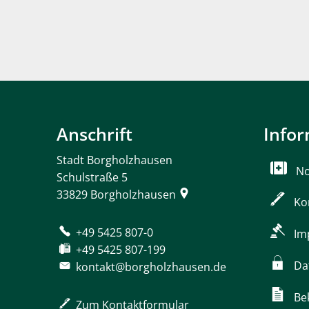
Anschrift
Info
Stadt Borgholzhausen
No
Schulstraße 5
33829
Borgholzhausen
Ko
+49 5425 807-0
Im
+49 5425 807-199
Da
kontakt@borgholzhausen.de
Be
Zum Kontaktformular