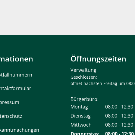
rmationen
Öffnungszeiten
Verwaltung:
tfallnummern
Klicken, um weitere Öffnungs- 
Geschlossen:
öffnet nächsten Freitag um 08:
ntaktformular
Bürgerbüro:
pressum
Montag
08:00
-
12:30
Von 08:00 bi
Dienstag
08:00
-
12:30
tenschutz
Von 08:00 bi
Mittwoch
08:00
-
12:30
kanntmachungen
Von 08:00 bi
Donnerstag
08:00
-
12:30