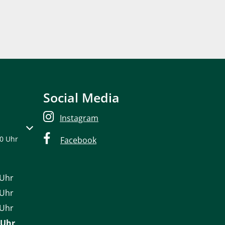
Social Media
Instagram
oder Schließzeiten auszublenden
00 Uhr
Facebook
Uhr
s 12:30 Uhr
Uhr
s 12:30 Uhr
Uhr
s 12:30 Uhr
Uhr