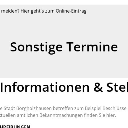
r melden? Hier geht´s zum Online-Eintrag
Sonstige Termine
nformationen & Ste
N
e Stadt Borgholzhausen betreffen zum Beispiel Beschlüss
 aktuellen amtlichen Bekanntmachungen finden Sie hier.
CHREIBUNGEN