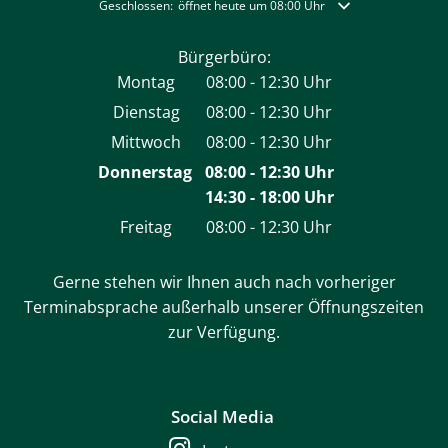
Klicken, um weitere Öffnungs- oder Schließzeiten auszublende
Geschlossen:
öffnet heute um 08:00 Uhr
Bürgerbüro:
Montag
08:00
-
12:30
Uhr
Von 08:00 bis 12:30 Uhr
Dienstag
08:00
-
12:30
Uhr
Von 08:00 bis 12:30 Uhr
Mittwoch
08:00
-
12:30
Uhr
Von 08:00 bis 12:30 Uhr
Donnerstag
08:00
-
12:30
Uhr
14:30
-
18:00
Von 08:00 bis 12:30 Uh
Uhr
Von 14:30 bis 18:00 Uh
Freitag
08:00
-
12:30
Uhr
Von 08:00 bis 12:30 Uhr
Gerne stehen wir Ihnen auch nach vorheriger
Terminabsprache außerhalb unserer Öffnungszeiten
zur Verfügung.
Social Media