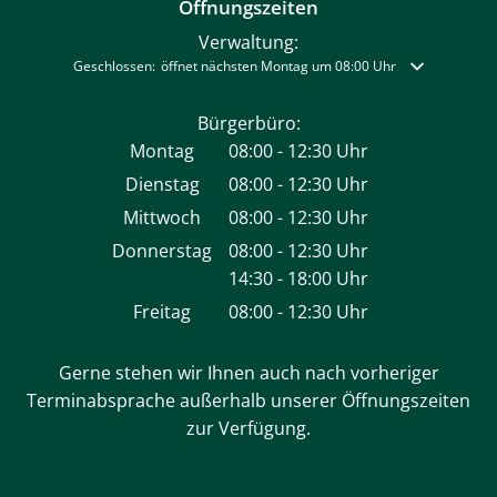
Öffnungszeiten
Verwaltung:
Klicken, um weitere Öffnungs- oder Schließzeiten auszublenden
Geschlossen:
öffnet nächsten Montag um 08:00 Uhr
Bürgerbüro:
Montag
08:00
-
12:30
Uhr
Von 08:00 bis 12:30 Uhr
Dienstag
08:00
-
12:30
Uhr
Von 08:00 bis 12:30 Uhr
Mittwoch
08:00
-
12:30
Uhr
Von 08:00 bis 12:30 Uhr
Donnerstag
08:00
-
12:30
Uhr
14:30
-
18:00
Von 08:00 bis 12:30 Uhr
Uhr
Von 14:30 bis 18:00 Uhr
Freitag
08:00
-
12:30
Uhr
Von 08:00 bis 12:30 Uhr
Gerne stehen wir Ihnen auch nach vorheriger
Terminabsprache außerhalb unserer Öffnungszeiten
zur Verfügung.