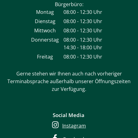
Bürgerbüro:
Montag
08:00
-
12:30
Uhr
Von 08:00 bis 12:30 Uhr
Dienstag
08:00
-
12:30
Uhr
Von 08:00 bis 12:30 Uhr
Mittwoch
08:00
-
12:30
Uhr
Von 08:00 bis 12:30 Uhr
Donnerstag
08:00
-
12:30
Uhr
14:30
-
18:00
Von 08:00 bis 12:30 Uhr
Uhr
Von 14:30 bis 18:00 Uhr
Freitag
08:00
-
12:30
Uhr
Von 08:00 bis 12:30 Uhr
Gerne stehen wir Ihnen auch nach vorheriger
Terminabsprache außerhalb unserer Öffnungszeiten
zur Verfügung.
Social Media
Instagram