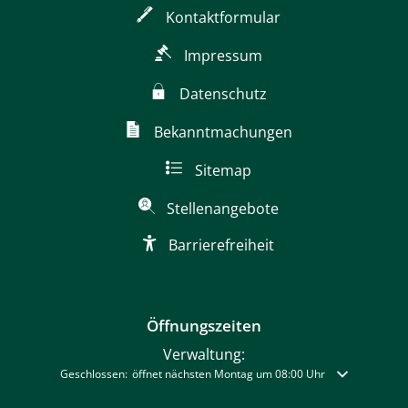
Kontaktformular
Impressum
Datenschutz
Bekanntmachungen
Sitemap
Stellenangebote
Barrierefreiheit
Öffnungszeiten
Verwaltung:
Klicken, um weitere Öffnungs- oder Schließzeiten auszublenden
Geschlossen:
öffnet nächsten Montag um 08:00 Uhr