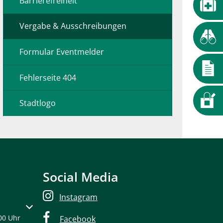
Barrierefreiheit
Vergabe & Ausschreibungen
Formular Eventmelder
Fehlerseite 404
Stadtlogo
Social Media
Instagram
oder Schließzeiten auszublenden
00 Uhr
Facebook