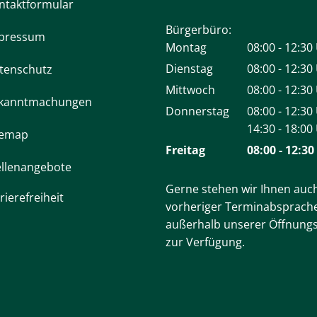
ntaktformular
Bürgerbüro:
pressum
Montag
08:00
-
12:30
Von 08:00 bi
Dienstag
08:00
-
12:30
tenschutz
Von 08:00 bi
Mittwoch
08:00
-
12:30
kanntmachungen
Von 08:00 bi
Donnerstag
08:00
-
12:30
Von 08:00 bi
14:30
-
18:00
temap
Von 14:30 bi
Freitag
08:00
-
12:30
ellenangebote
Von 08:00 bi
Gerne stehen wir Ihnen auc
rierefreiheit
vorheriger Terminabsprach
außerhalb unserer Öffnungs
zur Verfügung.