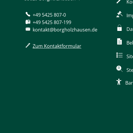
Ko
+49 5425 807-0
Im
+49 5425 807-199
Da
kontakt@borgholzhausen.de
Be
Zum Kontaktformular
Si
St
Bar