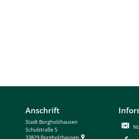
Anschrift
Info
Stadt Borgholzhausen
No
Schulstraße 5
33829
Borgholzhausen