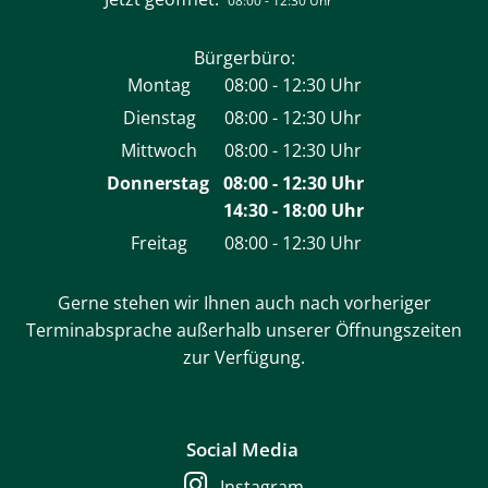
08:00
-
12:30
Uhr
Bürgerbüro:
Montag
08:00
-
12:30
Uhr
Von 08:00 bis 12:30 Uhr
Dienstag
08:00
-
12:30
Uhr
Von 08:00 bis 12:30 Uhr
Mittwoch
08:00
-
12:30
Uhr
Von 08:00 bis 12:30 Uhr
Donnerstag
08:00
-
12:30
Uhr
14:30
-
18:00
Von 08:00 bis 12:30 Uh
Uhr
Von 14:30 bis 18:00 Uh
Freitag
08:00
-
12:30
Uhr
Von 08:00 bis 12:30 Uhr
Gerne stehen wir Ihnen auch nach vorheriger
Terminabsprache außerhalb unserer Öffnungszeiten
zur Verfügung.
Social Media
Instagram