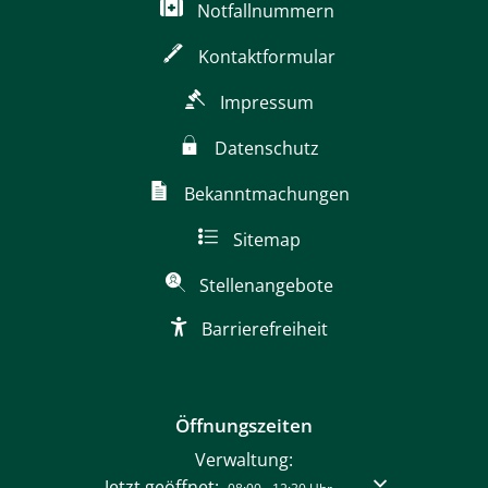
Notfallnummern
Kontaktformular
Impressum
Datenschutz
Bekanntmachungen
Sitemap
Stellenangebote
Barrierefreiheit
Öffnungszeiten
Verwaltung:
Klicken, um weitere Öffnungs- oder Schließzeiten auszublenden
Von 08:00 bis 12:30 
Jetzt geöffnet: