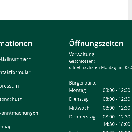
rmationen
Öffnungszeiten
Verwaltung:
tfallnummern
Klicken, um weitere Öffnungs- 
Geschlossen:
öffnet nächsten Montag um 08:
ntaktformular
Bürgerbüro:
pressum
Montag
08:00
-
12:30
Von 08:00 bi
Dienstag
08:00
-
12:30
tenschutz
Von 08:00 bi
Mittwoch
08:00
-
12:30
kanntmachungen
Von 08:00 bi
Donnerstag
08:00
-
12:30
Von 08:00 bi
14:30
-
18:00
temap
Von 14:30 bi