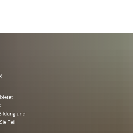
&
bietet
s
Bildung und
ie Teil