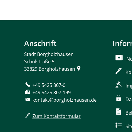
Anschrift
Info
Stadt Borgholzhausen
No
Schulstraße 5
33829
Borgholzhausen
Ko
+49 5425 807-0
Im
+49 5425 807-199
Da
kontakt@borgholzhausen.de
Be
Zum Kontaktformular
Si