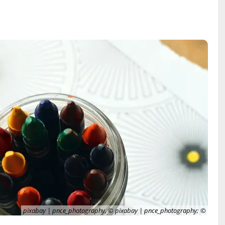
pixabay | pnce_photography, © pixabay | pnce_photography;