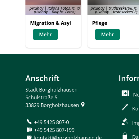
pixabay | Ralphs_Fotos, ©
pixabay | truthseeker08, ©
pixabay | Ralphs_Fotos;
pixabay | truthseeker08;
Migration & Asyl
Pflege
Mehr
Mehr
Anschrift
Info
Stadt Borgholzhausen
No
Schulstraße 5
33829
Borgholzhausen
Ko
+49 5425 807-0
Im
+49 5425 807-199
Da
kontakt@borgholzhausen.de