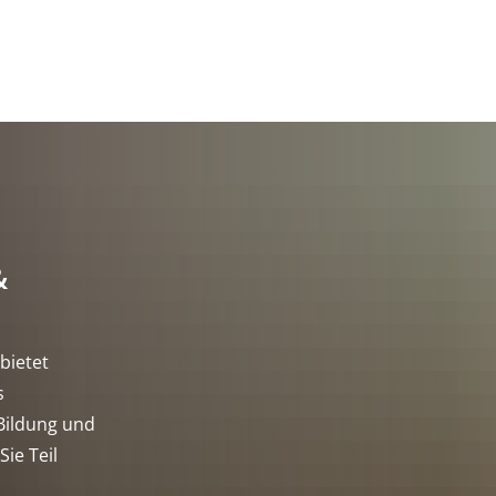
&
bietet
s
Bildung und
ie Teil