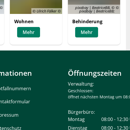
pixabay | BeatriceBB, ©
© Ulrich Fälker
pixabay | BeatriceBB;
Wohnen
Behinderung
Mehr
Mehr
rmationen
Öffnungszeiten
Verwaltung:
tfallnummern
Klicken, um weitere Öffnungs- 
Geschlossen:
öffnet nächsten Montag um 08:
ntaktformular
Bürgerbüro:
pressum
Montag
08:00
-
12:30
Von 08:00 bi
Dienstag
08:00
-
12:30
tenschutz