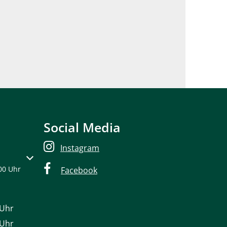
Social Media
Instagram
oder Schließzeiten auszublenden
00 Uhr
Facebook
Uhr
s 12:30 Uhr
Uhr