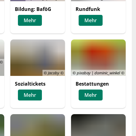
Bildung: BaföG
Rundfunk
Mehr
Mehr
© Jacoby
© pixabay | dominic_winkel
Sozialtickets
Bestattungen
Mehr
Mehr