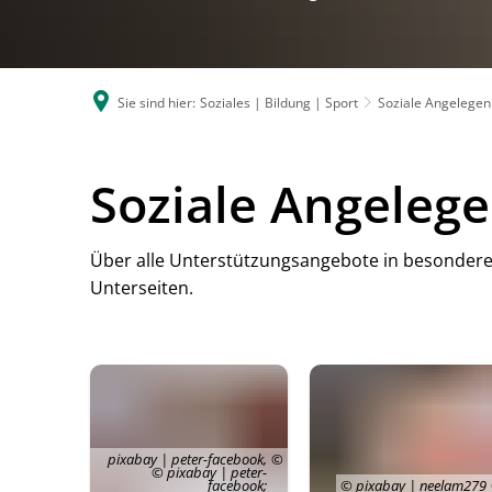
Sie sind hier:
Soziales | Bildung | Sport
Soziale Angelegen
Soziale Angeleg
Über alle Unterstützungsangebote in besondere
Unterseiten.
pixabay | peter-facebook,
© pixabay | peter-
facebook;
© pixabay | neelam279