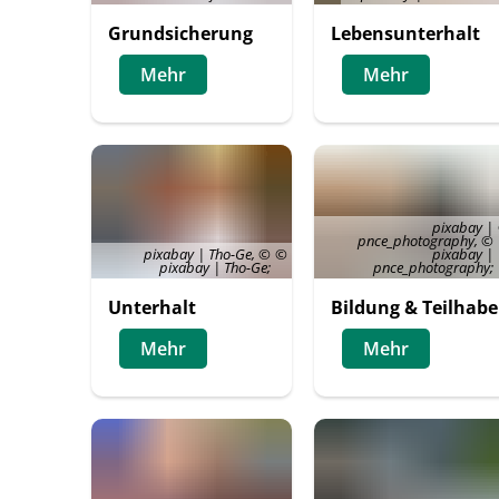
Grundsicherung
Lebensunterhalt
Mehr
Mehr
pixabay |
pnce_photography, ©
pixabay | Tho-Ge, ©
pixabay |
pixabay | Tho-Ge;
pnce_photography;
Unterhalt
Bildung & Teilhabe
Mehr
Mehr