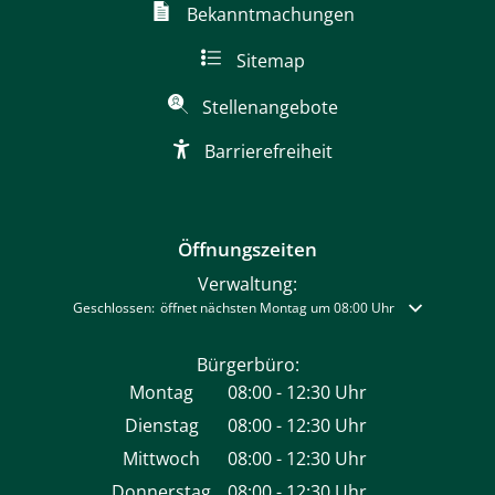
Bekanntmachungen
Sitemap
Stellenangebote
Barrierefreiheit
Öffnungszeiten
Verwaltung:
Klicken, um weitere Öffnungs- oder Schließzeiten auszublenden
Geschlossen:
öffnet nächsten Montag um 08:00 Uhr
Bürgerbüro:
Montag
08:00
-
12:30
Uhr
Von 08:00 bis 12:30 Uhr
Dienstag
08:00
-
12:30
Uhr
Von 08:00 bis 12:30 Uhr
Mittwoch
08:00
-
12:30
Uhr
Von 08:00 bis 12:30 Uhr
Donnerstag
08:00
-
12:30
Uhr