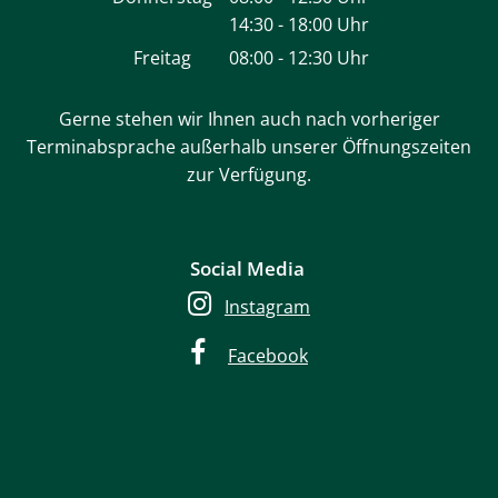
14:30
-
18:00
Von 08:00 bis 12:30 Uhr
Uhr
Von 14:30 bis 18:00 Uhr
Freitag
08:00
-
12:30
Uhr
Von 08:00 bis 12:30 Uhr
Gerne stehen wir Ihnen auch nach vorheriger
Terminabsprache außerhalb unserer Öffnungszeiten
zur Verfügung.
Social Media
Instagram
Facebook