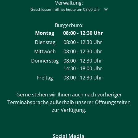
Verwaltung:
Klicken, um weitere Öffnungs- oder Schließzeiten auszublende
Geschlossen:
öffnet heute um 08:00 Uhr
Bürgerbüro:
Montag
08:00
-
12:30
Uhr
Von 08:00 bis 12:30 Uh
Dienstag
08:00
-
12:30
Uhr
Von 08:00 bis 12:30 Uhr
Mittwoch
08:00
-
12:30
Uhr
Von 08:00 bis 12:30 Uhr
Donnerstag
08:00
-
12:30
Uhr
14:30
-
18:00
Von 08:00 bis 12:30 Uhr
Uhr
Von 14:30 bis 18:00 Uhr
Freitag
08:00
-
12:30
Uhr
Von 08:00 bis 12:30 Uhr
Gerne stehen wir Ihnen auch nach vorheriger
Terminabsprache außerhalb unserer Öffnungszeiten
zur Verfügung.
Social Media