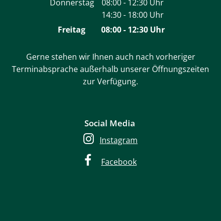
Donnerstag
08:00
-
12:30
Uhr
14:30
-
18:00
Von 08:00 bis 12:30 Uhr
Uhr
Von 14:30 bis 18:00 Uhr
Freitag
08:00
-
12:30
Uhr
Von 08:00 bis 12:30 Uh
Gerne stehen wir Ihnen auch nach vorheriger
Terminabsprache außerhalb unserer Öffnungszeiten
zur Verfügung.
Social Media
Instagram
Facebook