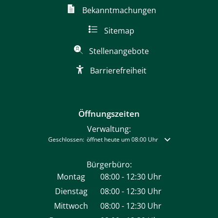
Bekanntmachungen
Sitemap
Stellenangebote
Barrierefreiheit
Öffnungszeiten
Verwaltung:
Klicken, um weitere Öffnungs- oder Schließzeiten auszublende
Geschlossen:
öffnet heute um 08:00 Uhr
Bürgerbüro:
Montag
08:00
-
12:30
Uhr
Von 08:00 bis 12:30 Uhr
Dienstag
08:00
-
12:30
Uhr
Von 08:00 bis 12:30 Uhr
Mittwoch
08:00
-
12:30
Uhr
Von 08:00 bis 12:30 Uhr