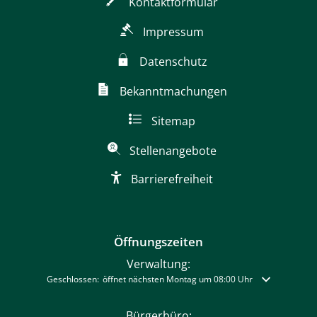
Kontaktformular
Impressum
Datenschutz
Bekanntmachungen
Sitemap
Stellenangebote
Barrierefreiheit
Öffnungszeiten
Verwaltung:
Klicken, um weitere Öffnungs- oder Schließzeiten auszublenden
Geschlossen:
öffnet nächsten Montag um 08:00 Uhr
Bürgerbüro: