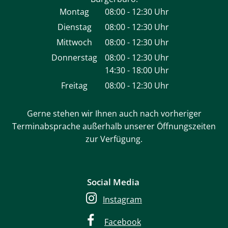
Montag
08:00
-
12:30
Uhr
Von 08:00 bis 12:30 Uhr
Dienstag
08:00
-
12:30
Uhr
Von 08:00 bis 12:30 Uhr
Mittwoch
08:00
-
12:30
Uhr
Von 08:00 bis 12:30 Uhr
Donnerstag
08:00
-
12:30
Uhr
14:30
-
18:00
Von 08:00 bis 12:30 Uhr
Uhr
Von 14:30 bis 18:00 Uhr
Freitag
08:00
-
12:30
Uhr
Von 08:00 bis 12:30 Uhr
Gerne stehen wir Ihnen auch nach vorheriger
Terminabsprache außerhalb unserer Öffnungszeiten
zur Verfügung.
Social Media
Instagram
Facebook