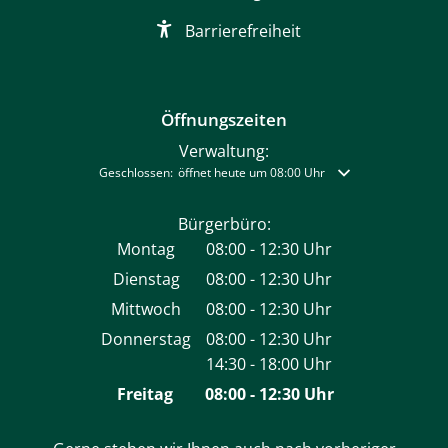
Barrierefreiheit
Öffnungszeiten
Verwaltung:
Klicken, um weitere Öffnungs- oder Schließzeiten auszublende
Geschlossen:
öffnet heute um 08:00 Uhr
Bürgerbüro:
Montag
08:00
-
12:30
Uhr
Von 08:00 bis 12:30 Uhr
Dienstag
08:00
-
12:30
Uhr
Von 08:00 bis 12:30 Uhr
Mittwoch
08:00
-
12:30
Uhr
Von 08:00 bis 12:30 Uhr
Donnerstag
08:00
-
12:30
Uhr
14:30
-
18:00
Von 08:00 bis 12:30 Uhr
Uhr
Von 14:30 bis 18:00 Uhr
Freitag
08:00
-
12:30
Uhr
Von 08:00 bis 12:30 Uh